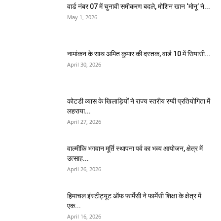
वार्ड नंबर 07 में चुनावी समीकरण बदले, मोशिन खान ‘मोनू’ ने...
May 1, 2026
नामांकन के साथ अमित कुमार की दस्तक, वार्ड 10 में सियासी...
April 30, 2026
कोटडी व्यास के खिलाड़ियों ने राज्य स्तरीय रग्बी प्रतियोगिता में
लहराया...
April 27, 2026
वाल्मीकि भगवान मूर्ति स्थापना पर्व का भव्य आयोजन, क्षेत्र में
उत्साह...
April 26, 2026
हिमाचल इंस्टीट्यूट ऑफ फार्मेसी ने फार्मेसी शिक्षा के क्षेत्र में
एक...
April 16, 2026