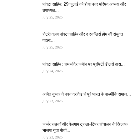
पांवटा साहिब: 29 जुलाई को होगा नगर परिषद अध्यक्ष और
उपाध्यक्ष...
July 25, 2026
​रोटरी क्लब पांवटा साहिब और द स्कॉलर्स होम की संयुक्त
पहल:...
July 25, 2026
पांवटा साहिब : राम मंदिर जमीन पर प्रॉपर्टी डीलरों द्वारा...
July 24, 2026
अमित कुमार ने पवन द्रविड़ से पूरे भारत के वाल्मीकि समाज...
July 23, 2026
जर्जर सड़कों और बेलगाम ट्राला-टिपर संचालन के खिलाफ
भाजपा युवा मोर्चा...
July 23, 2026