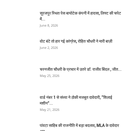
सूरजपुर स्थित पेस बायोटेक कंपनी में हादसा, लिफ्ट की चपेट
में...
June 8, 2026
वोट बंटे तो हार गई कांग्रेस, रोहित चौधरी ने मारी बाज़ी
June 2, 2026
चरनजीत चौधरी के प्रचार में उतरे डॉ. राजीव बिंदल , जीत...
May 25, 2026
वार्ड नंबर 1 से संध्या ने ठोकी मजबूत दावेदारी, “शिलाई
मशीन”...
May 21, 2026
पांवटा साहिब की राजनीति में बड़ा बदलाव, MLA के दावेदार