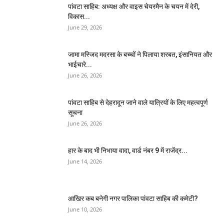
पांवटा साहिब: अध्यक्ष और वाइस चेयरमैन के चयन में देरी,
विकास...
June 29, 2026
जामा मस्जिद मदरसा के बच्चों ने पिलाया शरबत, इंसानियत और
भाईचारे...
June 26, 2026
पांवटा साहिब से देहरादून जाने वाले यात्रियों के लिए महत्वपूर्ण
सूचना
June 26, 2026
हार के बाद भी निभाया वादा, वार्ड नंबर 9 में राजेंद्र...
June 14, 2026
आखिर कब बनेगी नगर पालिका पांवटा साहिब की कमेटी?
June 10, 2026