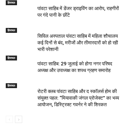
हिमाचल
पांवटा साहिब में डेंजर ड्राइविंग का आरोप, राहगीरों
पर गंदे पानी के छींटे
हिमाचल
सिविल अस्पताल पांवटा साहिब में महिला शौचालय
कई दिनों से बंद, मरीजों और तीमारदारों को हो रही
भारी परेशानी
हिमाचल
पांवटा साहिब: 29 जुलाई को होगा नगर परिषद
अध्यक्ष और उपाध्यक्ष का शपथ ग्रहण समारोह
हिमाचल
​रोटरी क्लब पांवटा साहिब और द स्कॉलर्स होम की
संयुक्त पहल: “मियावाकी जंगल प्रोजेक्ट” का भव्य
आयोजन, डिस्ट्रिक्ट गवर्नर ने की शिरकत