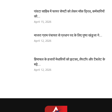
पांवटा साहिब में फायर सेफ्टी को लेकर मॉक ड्रिल, कर्मचारियों
को...
April 15, 2026
माजरा ग्राम पंचायत से प्रधान पद के लिए पुष्पा खंडूजा ने...
April 12, 2026
हिमाचल के हजारों मेधावियों को झटका, लैपटॉप और टैबलेट के
बढ़े...
April 12, 2026