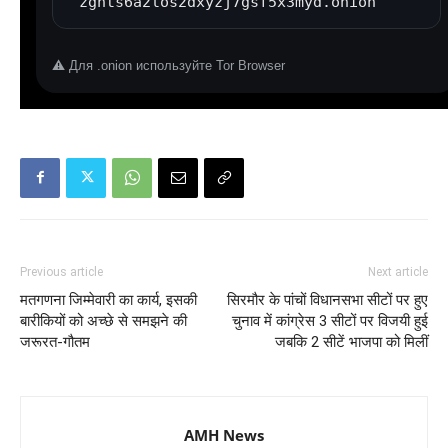
zgnts6a2los2dxyzj7gsf5x3myd.onion
⚠️ Для .onion используйте Tor Browser
Previous article
Next article
मतगणना जिम्मेवारी का कार्य, इसकी
सिरमौर के पांचों विधानसभा सीटों पर हुए
बारीकियों को अच्छे से समझने की
चुनाव में कांग्रेस 3 सीटों पर विजयी हुई
जरूरत-गौतम
जबकि 2 सीटें भाजपा को मिलीं
AMH News