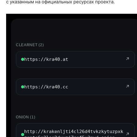
с указанным на официальных ресурсах проекта.
Kraken Marketplace — Официальные домены
для входа
CLEARNET (2)
https://kra40.at
↗
https://kra40.cc
↗
ONION (1)
http://krakenljti4cl26d4tvkzkytuzpxk
↗