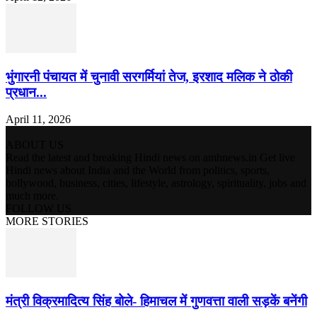
भुंगारनी पंचायत में चुनावी सरगर्मियां तेज, इरशाद मलिक ने ठोकी
प्रधान...
April 11, 2026
ABOUT US
Read the latest and breaking Hindi news on amhnews.in Get live
Hindi news about India and the World from politics, sports,
bollywood, business, cities, lifestyle, astrology, spirituality, jobs and
much more.
FOLLOW US
MORE STORIES
मंत्री विक्रमादित्य सिंह बोले- हिमाचल में गुणवत्ता वाली सड़कें बनेंगी