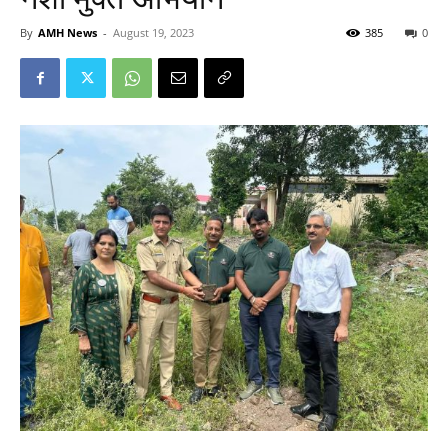
By
AMH News
-
August 19, 2023
385
0