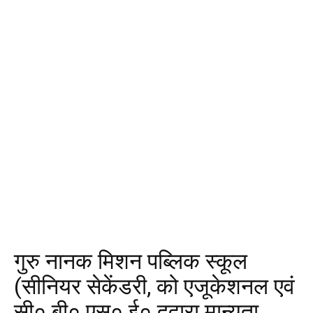
गुरु नानक मिशन पब्लिक स्कूल
(सीनियर सेकेंडरी, को एजूकेशनल एवं
सी० बी० एस० ई० दद्वारा मान्यता