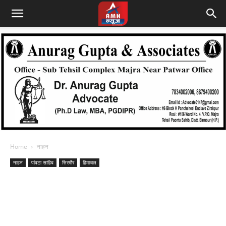
Home
नाहन
नाहन
पांवटा साहिब
सिरमौर
हिमाचल