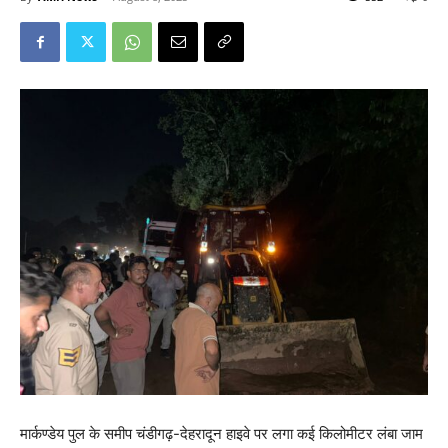
मार्कण्डेय पुल के समीप चंडीगढ़-देहरादून हाइवे पर लगा कई किलोमीटर लंबा जाम