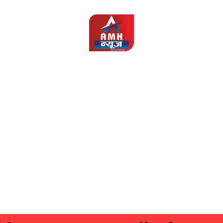
AMH
News