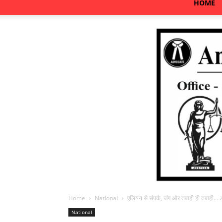
HOME
Home
National
एलियन से संपर्क, जंग और तबाही ही तबाही… 
National