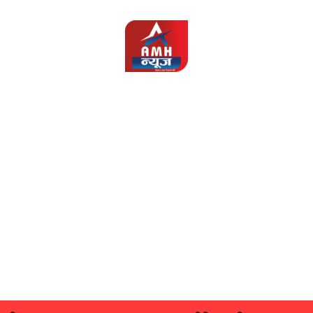
AMH
News