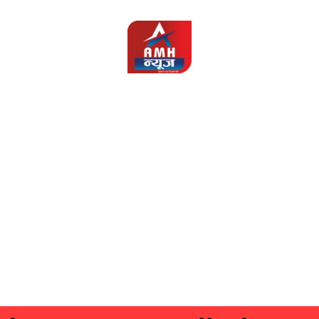
AMH
News