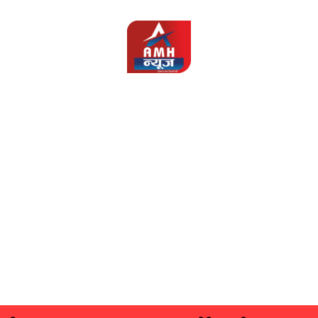
AMH
News