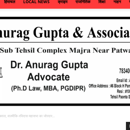
हिमाचल
LOCAL NEWS
क्राइम
राजनितिक
शिक्षा
नाहन
वाल, वाल्मीकि-रविदास महासभा का जोरदार...