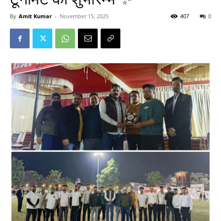
By
Amit Kumar
-
November 15, 2025
407
0