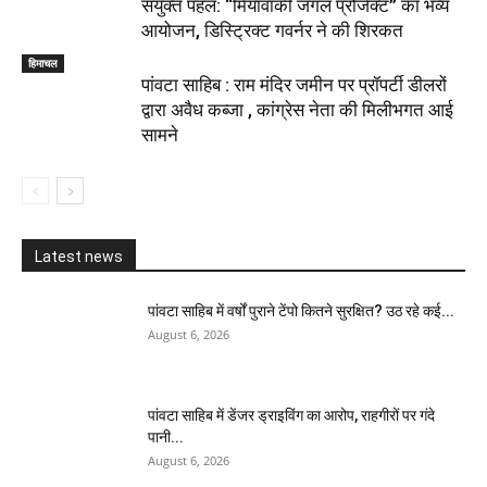
संयुक्त पहल: “मियावाकी जंगल प्रोजेक्ट” का भव्य
आयोजन, डिस्ट्रिक्ट गवर्नर ने की शिरकत
हिमाचल
पांवटा साहिब : राम मंदिर जमीन पर प्रॉपर्टी डीलरों
द्वारा अवैध कब्जा , कांग्रेस नेता की मिलीभगत आई
सामने
Latest news
पांवटा साहिब में वर्षों पुराने टेंपो कितने सुरक्षित? उठ रहे कई...
August 6, 2026
पांवटा साहिब में डेंजर ड्राइविंग का आरोप, राहगीरों पर गंदे
पानी...
August 6, 2026