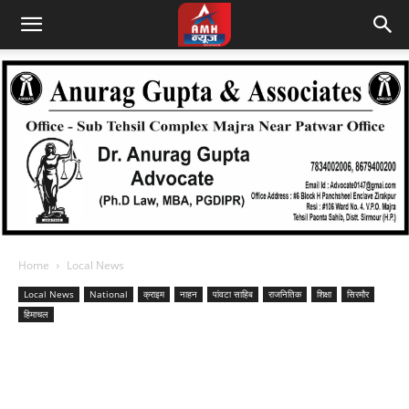
Home
Local News
Local News
National
क्राइम
नाहन
पांवटा साहिब
राजनितिक
शिक्षा
सिरमौर
हिमाचल