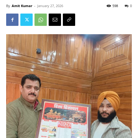
By
Amit Kumar
-
January 27, 2026
598
0