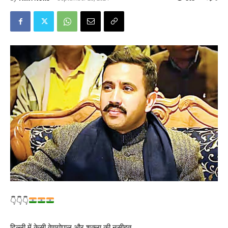
👇
👇
👇
दिल्ली में केसी वेणुगोपाल और शुक्ला की नसीहत