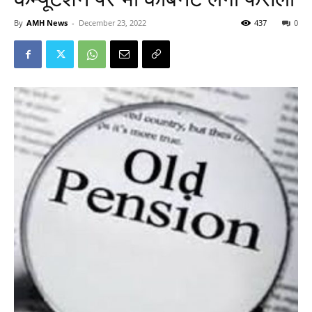
By
AMH News
-
December 23, 2022
437
0