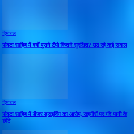
हिमाचल
पांवटा साहिब में वर्षों पुराने टेंपो कितने सुरक्षित? उठ रहे कई सवाल
हिमाचल
पांवटा साहिब में डेंजर ड्राइविंग का आरोप, राहगीरों पर गंदे पानी के
छींटे