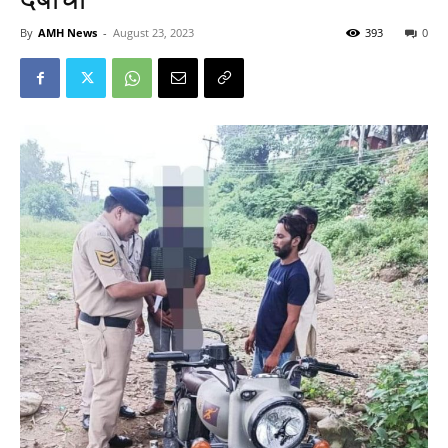
By
AMH News
-
August 23, 2023
393
0