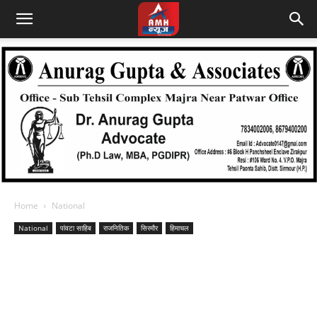
Home
National
National
पांवटा साहिब
राजनितिक
सिरमौर
हिमाचल