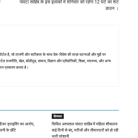
ा
पांवटा साहिब के इस इलाको में शनिवार को रहेगा 12 घंटे का शट
डाउन ।
्टल है, जो ताजगी और सटीकता के साथ देश-विदेश की ताज़ा घटनाओं और मुद्दों पर
टल राजनीति, खेल, बॉलीवुड, समाज, विज्ञान और प्रौद्योगिकी, शिक्षा, स्वास्थ्य, और अन्य
अद्यतन प्रसारण करता है।
हिमाचल
ं डेंजर ड्राइविंग का आरोप,
सिविल अस्पताल पांवटा साहिब में महिला शौचालय
पानी के छींटे
कई दिनों से बंद, मरीजों और तीमारदारों को हो रही
भारी परेशानी