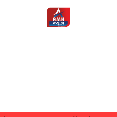
AMH
News