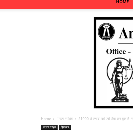
HOME
Home
पांवटा साहिब
51000 से ज़्यादा की फ़्री सेवा कर चुके है -र
पांवटा साहिब
हिमाचल