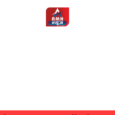
AMH
News