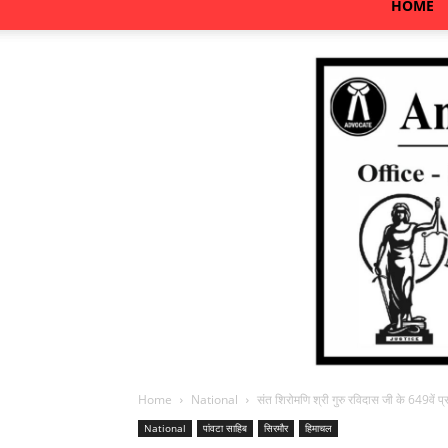
HOME
Home
National
संत शिरोमणि श्री गुरु रविदास जी के 649वें प्र
National
पांवटा साहिब
सिरमौर
हिमाचल