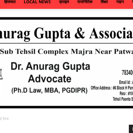
हिमाचल
LOCAL NEWS
क्राइम
राजनितिक
शिक्षा
नाहन
ुई बैठक