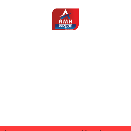
AMH
News