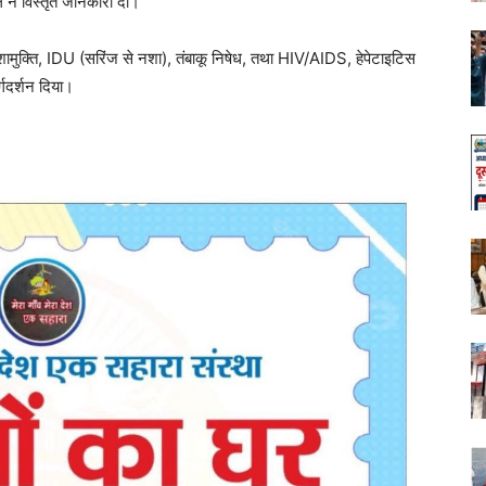
ल ने विस्तृत जानकारी दी।
 नशामुक्ति, IDU (सरिंज से नशा), तंबाकू निषेध, तथा HIV/AIDS, हेपेटाइटिस
्गदर्शन दिया।