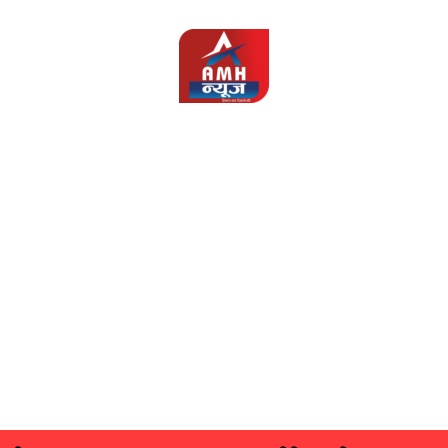
AMH
News