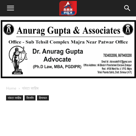
Home
पांवटा साहिब
पांवटा साहिब
सिरमौर
हिमाचल