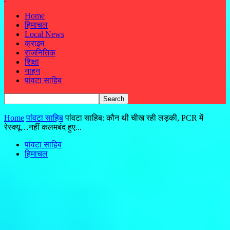
Home
हिमाचल
Local News
क्राइम
राजनितिक
शिक्षा
नाहन
पांवटा साहिब
Home
पांवटा साहिब
पांवटा साहिब: कौन थी चीख रही लड़की, PCR में
रेस्क्यू…नहीं कलमबंद हुए...
पांवटा साहिब
हिमाचल