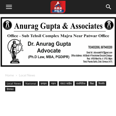
Home
Local News
Local News
National
क्राइम
नाहन
पांवटा साहिब
राजनितिक
शिक्षा
सिरमौर
हिमाचल