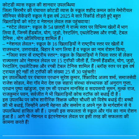
कोटडी व्यास स्कूल की शानदार उपलब्धिया
जिला सिरमौर की पंचायत कोटडी व्यास के स्कूल शहीद कमल कांत मेमोरीयल
सीनियर सेकेंडरी स्कूल ने इस वर्ष 2025 मे सारे रिकॉर्ड तोड़ते हुऐ बहुत
खिलाड़ियों को स्टेट व नेशनल लेवल तक पहुंचवाया!
– *स्टेट लेवल*: स्कूल के 54 छात्रों ने राज्य स्तर पर विभिन्न खेलों में भाग
लिया है, जिनमें हैंडबॉल, योग, जुडो, रेस्टलिंग, एथलेटिक्स और रगबी, टेबल
टेनिस , योग ओलिंपियाड़ शामिल हैं।
– *नेशनल लेवल*: स्कूल के 16 खिलाड़ियों ने राष्ट्रीय स्तर पर खेलों में
राजस्थान, उत्तराखंड, बिहार मे भाग लिया है व स्कूल का नाम रोशन किया,
– *जिला स्तर सें राष्ट्रीय स्तर*: स्कूल के खिलाड़ियों ने जिला स्तर सें लेकर
राज्यस्तर ओर नेशनल लेवल पर 15 ट्रॉफी जीती हैं, जिनमें हैंडबॉल, योग, जुडो,
रेस्टलिंग, एथलेटिक्स और रगबी टेबल टेनिस शामिल हैं।ब्लॉक् स्तर पर इस वर्ष
ट्रायल हुऐ नहीं तो ट्रॉफी की संख्या 25 सें 30 पहुंचती!
इन उपलब्धियो पर पंचायत प्रधान सुरेश कुमार, शिक्षाविद अजय शर्मा, समाजसेवी
राजेश सोहल, मेरा गॉव मेरा देश एक सहारा संस्था संस्थापक डॉ अनुराग गुप्ता,
प्रधान पुष्पा खांडुजा, एस एम सी प्रधान मानसिंह व सदयसयो सुमन, मुल्क राज,
राजकुमार पवन, सर्वजीत ने भी खिलाड़ियों कोच स्टॉफ को बधाई दी है।
इस उपलब्धि पर कोच शारीरिक शिक्षक धर्मेंद्र चौधरी को विशेष बधाई दी! बच्चों
की भी बधाई, जिन्होंने अपनी मेहनत और समर्पण व अपने गुरु के मार्गदर्शन से ये
उपलब्धियां हासिल की हैं। उनकी इस सफलता से स्कूल और गांव का नाम रोशन
हुआ है। आगे भी नेशनल व इंटरनेशनल लेवल पर इसी तरह की सफलता की
कामना करते हैं!