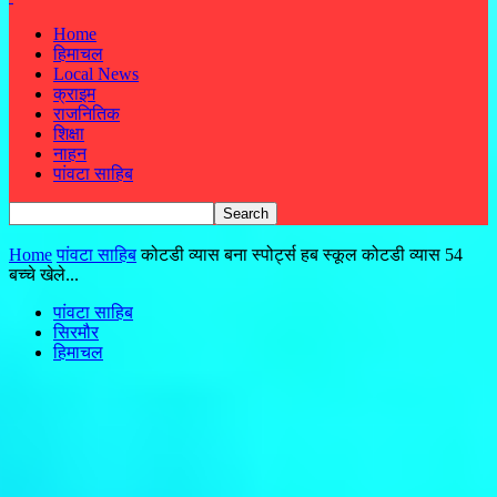
Home
हिमाचल
Local News
क्राइम
राजनितिक
शिक्षा
नाहन
पांवटा साहिब
Home
पांवटा साहिब
कोटडी व्यास बना स्पोर्ट्स हब स्कूल कोटडी व्यास 54
बच्चे खेले...
पांवटा साहिब
सिरमौर
हिमाचल