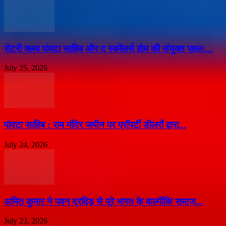
​रोटरी क्लब पांवटा साहिब और द स्कॉलर्स होम की संयुक्त पहल:...
July 25, 2026
पांवटा साहिब : राम मंदिर जमीन पर प्रॉपर्टी डीलरों द्वारा...
July 24, 2026
अमित कुमार ने पवन द्रविड़ से पूरे भारत के वाल्मीकि समाज...
July 23, 2026