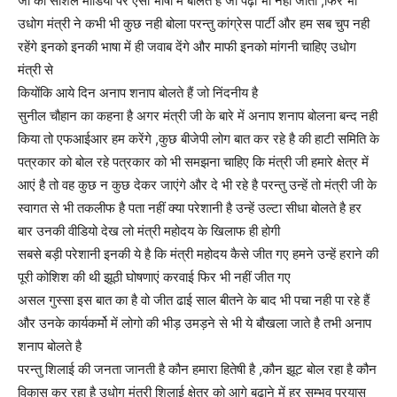
जी को सोशल मीडिया पर ऐसी भाषा मे बोलते है जो पढ़ी भी नही जाती ,फिर भी
उधोग मंत्री ने कभी भी कुछ नही बोला परन्तु कांग्रेस पार्टी और हम सब चुप नही
रहेंगे इनको इनकी भाषा में ही जवाब देंगे और माफी इनको मांगनी चाहिए उधोग
मंत्री से
कियोंकि आये दिन अनाप शनाप बोलते हैं जो निंदनीय है
सुनील चौहान का कहना है अगर मंत्री जी के बारे में अनाप शनाप बोलना बन्द नही
किया तो एफआईआर हम करेंगे ,कुछ बीजेपी लोग बात कर रहे है की हाटी समिति के
पत्रकार को बोल रहे पत्रकार को भी समझना चाहिए कि मंत्री जी हमारे क्षेत्र में
आएं है तो वह कुछ न कुछ देकर जाएंगे और दे भी रहे है परन्तु उन्हें तो मंत्री जी के
स्वागत से भी तकलीफ है पता नहीं क्या परेशानी है उन्हें उल्टा सीधा बोलते है हर
बार उनकी वीडियो देख लो मंत्री महोदय के खिलाफ ही होगी
सबसे बड़ी परेशानी इनकी ये है कि मंत्री महोदय कैसे जीत गए हमने उन्हें हराने की
पूरी कोशिश की थी झूठी घोषणाएं करवाई फिर भी नहीं जीत गए
असल गुस्सा इस बात का है वो जीत ढाई साल बीतने के बाद भी पचा नही पा रहे हैं
और उनके कार्यकर्मो में लोगो की भीड़ उमड़ने से भी ये बौखला जाते है तभी अनाप
शनाप बोलते है
परन्तु शिलाई की जनता जानती है कौन हमारा हितेषी है ,कौन झूट बोल रहा है कौन
विकास कर रहा है उधोग मंत्री शिलाई क्षेत्र को आगे बढ़ाने में हर सम्भव प्रयास