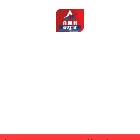
AMH
News