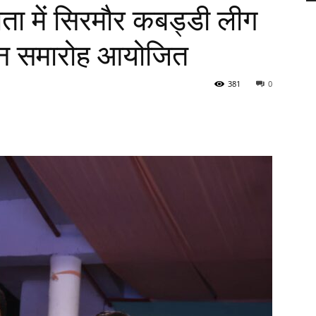
्षता में सिरमौर कबड्डी लीग
पन समारोह आयोजित
381
0