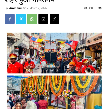
By
Amit Kumar
-
March 2, 2026
434
0