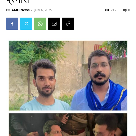
By
AMH News
-
July 6, 2025
712
0