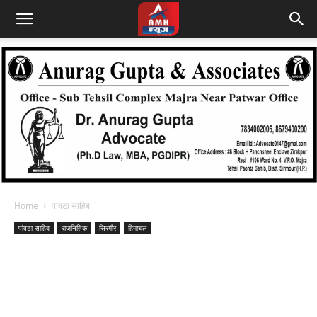
Home
पांवटा साहिब
पांवटा साहिब
राजनितिक
सिरमौर
हिमाचल