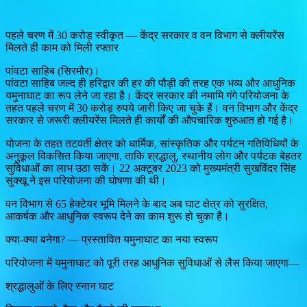
पहले चरण में 30 करोड़ स्वीकृत — केंद्र सरकार व वन विभाग से क्लीयरेंस
मिलते ही काम को मिली रफ्तार
पांवटा साहिब (सिरमौर)।
पांवटा साहिब जल्द ही हरिद्वार की हर की पौड़ी की तरह एक भव्य और आधुनिक
यमुनाघाट का रूप लेने जा रहा है। केंद्र सरकार की नमामि गंगे परियोजना के
तहत पहले चरण में 30 करोड़ रुपये जारी किए जा चुके हैं। वन विभाग और केंद्र
सरकार से जरूरी क्लीयरेंस मिलते ही कार्यों की औपचारिक शुरुआत हो गई है।
योजना के तहत तटवर्ती क्षेत्र को धार्मिक, सांस्कृतिक और पर्यटन गतिविधियों के
अनुकूल विकसित किया जाएगा, ताकि श्रद्धालु, स्थानीय लोग और पर्यटक बेहतर
सुविधाओं का लाभ उठा सकें। 22 अक्टूबर 2023 को मुख्यमंत्री सुखविंदर सिंह
सुक्खू ने इस परियोजना की घोषणा की थी।
वन विभाग से 65 हेक्टेयर भूमि मिलने के बाद अब घाट क्षेत्र को सुरक्षित,
आकर्षक और आधुनिक स्वरूप देने का काम शुरू हो चुका है।
क्या-क्या बनेगा? — प्रस्तावित यमुनाघाट का नया स्वरूप
परियोजना में यमुनाघाट को पूरी तरह आधुनिक सुविधाओं से लैस किया जाएगा—
श्रद्धालुओं के लिए स्नान घाट