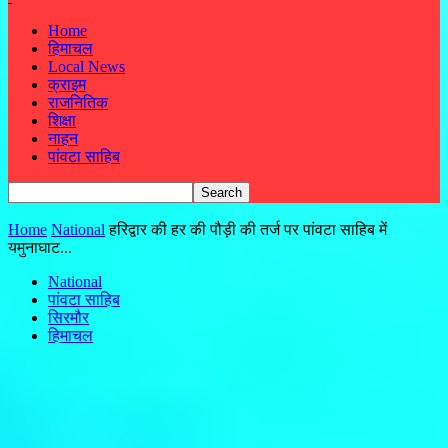
Home
हिमाचल
Local News
क्राइम
राजनितिक
शिक्षा
नाहन
पांवटा साहिब
Home
National
हरिद्वार की हर की पौड़ी की तर्ज पर पांवटा साहिब में
यमुनाघाट...
National
पांवटा साहिब
सिरमौर
हिमाचल