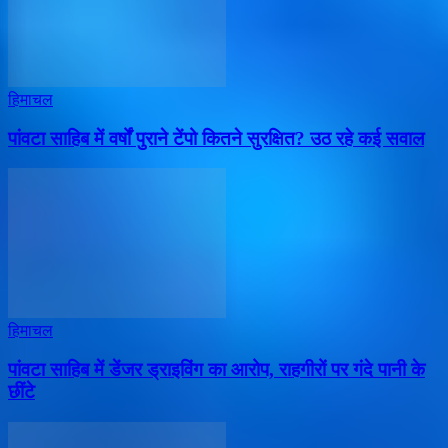
हिमाचल
पांवटा साहिब में वर्षों पुराने टेंपो कितने सुरक्षित? उठ रहे कई सवाल
हिमाचल
पांवटा साहिब में डेंजर ड्राइविंग का आरोप, राहगीरों पर गंदे पानी के
छींटे