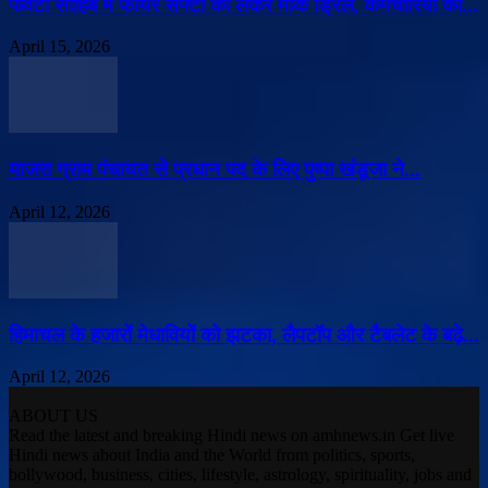
पांवटा साहिब में फायर सेफ्टी को लेकर मॉक ड्रिल, कर्मचारियों को...
April 15, 2026
माजरा ग्राम पंचायत से प्रधान पद के लिए पुष्पा खंडूजा ने...
April 12, 2026
हिमाचल के हजारों मेधावियों को झटका, लैपटॉप और टैबलेट के बढ़े...
April 12, 2026
ABOUT US
Read the latest and breaking Hindi news on amhnews.in Get live
Hindi news about India and the World from politics, sports,
bollywood, business, cities, lifestyle, astrology, spirituality, jobs and