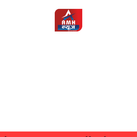
AMH
News