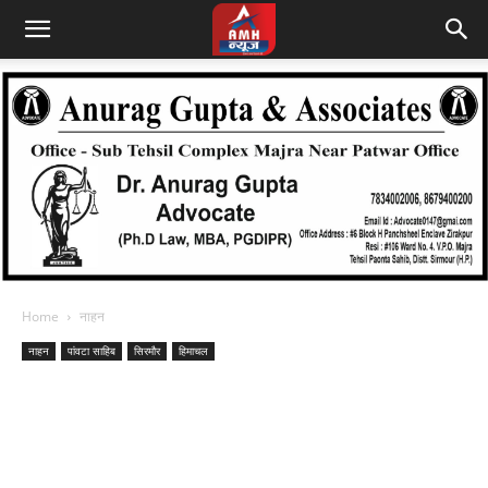
Home
नाहन
नाहन
पांवटा साहिब
सिरमौर
हिमाचल