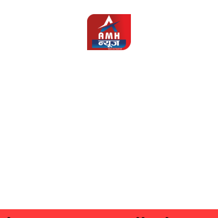
AMH
News