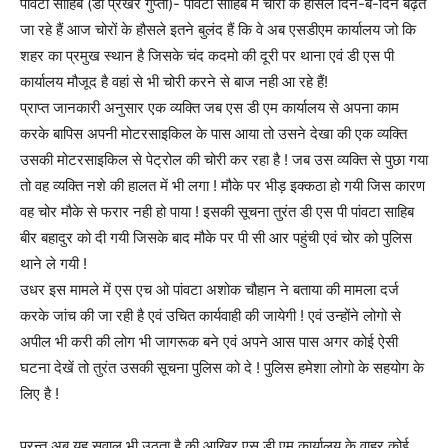
पांवटा साहिब (डॉ प्रखर गुप्ता)- पांवटा साहिब में चोरों के हौसले दिन-ब-दिन बढ़ते
जा रहे हैं आज चोरों के हौसले इतने बुलंद हैं कि वे अब एसडीएम कार्यालय जो कि
शहर का प्रमुख स्थान है जिसके चंद कदमो की दूरी पर थाना एवं डी एस पी
कार्यालय मौजूद है वहां से भी चोरी करने से बाज नही आ रहे हैं!
प्राप्त जानकारी अनुसार एक व्यक्ति जब एस डी एम कार्यालय से अपना काम
करके बापिस अपनी मोटरसाइकिल के पास आया तो उसने देखा की एक व्यक्ति
उसकी मोटरसाइकिल से पेट्रोल की चोरी कर रहा है ! जब उस व्यक्ति से पुछा गया
तो वह व्यक्ति नशे की हालत में भी लगा ! मौके पर भीड़ इक्कठा हो गयी जिस कारण
वह चोर मौके से फरार नही हो पाया ! इसकी सूचना तुरंत डी एस पी पांवटा साहिब
बीर बहादुर को दी गयी जिसके बाद मौके पर पी सी आर पहुंची एवं चोर को पुलिस
थाने ले गयी !
उधर इस मामले में एस एच ओ पांवटा अशोक चौहान ने बताया की मामला दर्ज
करके जांच की जा रही है एवं उचित कार्यवाही की जायेगी ! एवं उन्होंने लोगो से
अपील भी करी की लोग भी जागरूक बने एवं अपने आस पास अगर कोई ऐसी
घटना देखें तो तुरंत उसकी सूचना पुलिस को दे ! पुलिस हमेशा लोगो के सहयोग के
लिए है !
परन्तु अब यह सवाल भी उठता है की आखिर एस डी एम कार्यालय के वाहर कोई