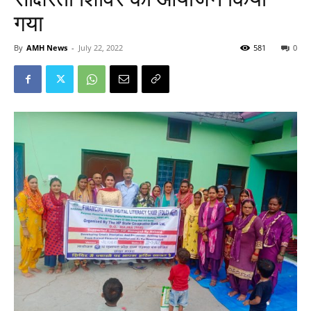
गया
By
AMH News
-
July 22, 2022
581
0