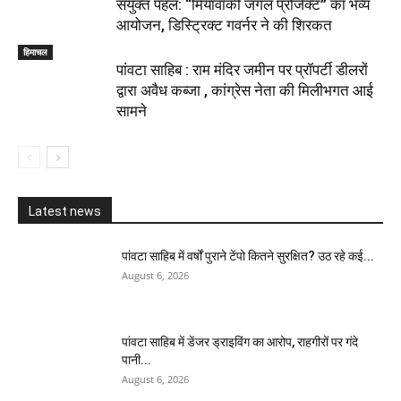
संयुक्त पहल: “मियावाकी जंगल प्रोजेक्ट” का भव्य
आयोजन, डिस्ट्रिक्ट गवर्नर ने की शिरकत
हिमाचल
पांवटा साहिब : राम मंदिर जमीन पर प्रॉपर्टी डीलरों
द्वारा अवैध कब्जा , कांग्रेस नेता की मिलीभगत आई
सामने
Latest news
पांवटा साहिब में वर्षों पुराने टेंपो कितने सुरक्षित? उठ रहे कई...
August 6, 2026
पांवटा साहिब में डेंजर ड्राइविंग का आरोप, राहगीरों पर गंदे
पानी...
August 6, 2026