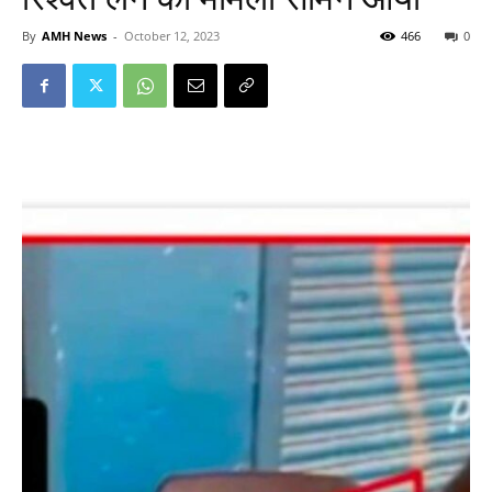
By
AMH News
-
October 12, 2023
466
0