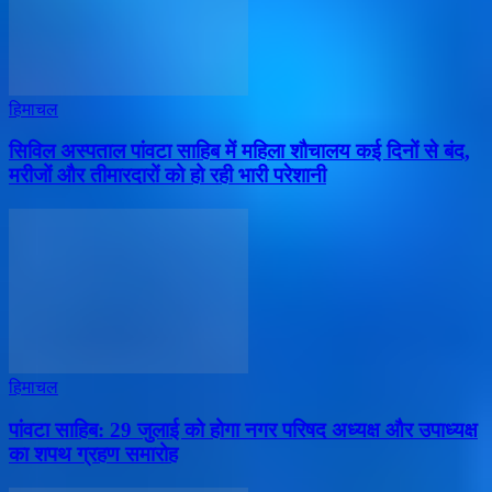
हिमाचल
सिविल अस्पताल पांवटा साहिब में महिला शौचालय कई दिनों से बंद,
मरीजों और तीमारदारों को हो रही भारी परेशानी
हिमाचल
पांवटा साहिब: 29 जुलाई को होगा नगर परिषद अध्यक्ष और उपाध्यक्ष
का शपथ ग्रहण समारोह