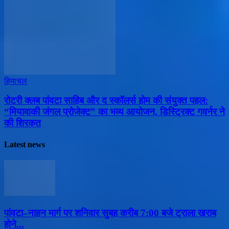
हिमाचल
​रोटरी क्लब पांवटा साहिब और द स्कॉलर्स होम की संयुक्त पहल:
“मियावाकी जंगल प्रोजेक्ट” का भव्य आयोजन, डिस्ट्रिक्ट गवर्नर ने
की शिरकत
Latest news
पांवटा–नाहन मार्ग पर शनिवार सुबह करीब 7:00 बजे ट्राला खराब
होने...