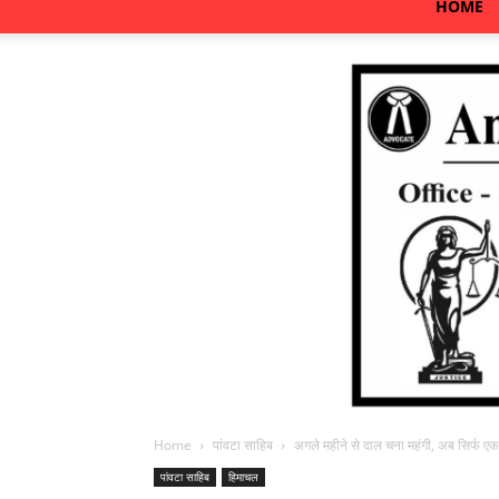
HOME
Home
पांवटा साहिब
अगले महीने से दाल चना महंगी, अब सिर्फ एक
पांवटा साहिब
हिमाचल