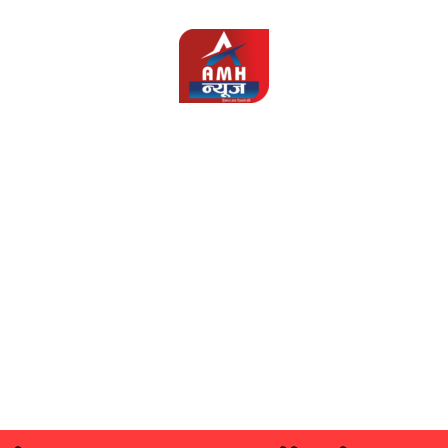
AMH
News