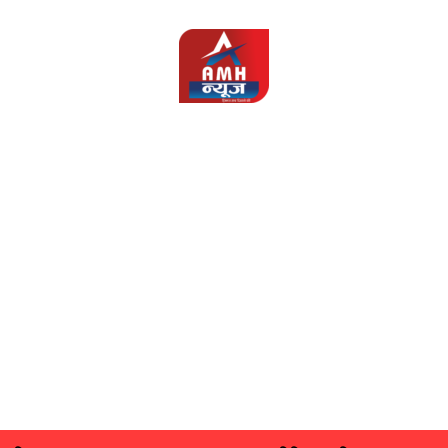
AMH
News