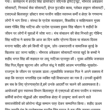
गया। कार्यक्रम में हरदेव सिंह डायरेक्टर जीएनके इंस्टिट्यूट, भीमराव अंबेडकर
सोसायटी, निस्वार्थ सेवा सोसायटी, ईगल फुटबॉल क्लब, ग्लोबल हयूमन सोसायटी ,
एसएमओ बिलासपुर डॉक्टर शमा परवीन सहित स्वास्थ्य कर्मी व क्षेत्र के गणमान्य
लोगों ने भाग लिया। संस्था के प्रदेश सलाहकर, शिक्षाविद व साहित्यकार मुख्य
वक्ता गोबिंद सिंह भाटिया और प्रदेश प्रवक्ता हुकम सिंह चौहान ने शहीदों के
जीवन पर लोगों में युवाओं में जोश भरा। मंच संचालन की सेवा निभाते हुए गोबिन्द
सिंह भाटिया ने बताया कि आज का दिन बतौर प्रेरणा दिवस या संकल्प दिवस
मनाना चाहिए और हमे किसी भी ज़ुल्म, ज़ोर-ज़बरदस्ती व सामाजिक बुराई के
खिलाफ डट जाना चाहिए। भीमराव अंबेडकर सोसायटी मारवा खुर्द के बच्चों ने
शहीद भगत सिंह की शहादत पर लघु नाटिका प्रस्तुत की। मुख्य अतिथि जसपाल
सिंह गिल,पँकुश खुराना और अनिल संधू ने शहीदे आज़म भगतसिंह-सुखदेव-
राजगुरू के जीवन पर प्रकाश डाला।मुख्यतिथि जसपाल गिल ने अपने वक्तव्य में
कहा कि सरदार भगतसिंह एक व्यक्ति नही विचारधारा का नाम है।उनकी कुर्बानी
हम सब के लिए प्रेरणास्रोत है,हमें उनके आदर्शों पर चलने की आवश्यकता है।
आयोजकों द्वारा स्वास्थ्य विभाग बिलासपुर से एसएमओ डॉ.शमा परवीन व स्वास्थ्य
कर्मियों करोना योद्धाओं और सामाजिक क्षेत्र में उत्कृष्ट कार्य करने वाले
समाजसेवियों को कोरोना योद्धा सम्मान पत्र देकर सम्मानित किया। शहीद ऊधम
सिंह जागृति मंच के प्रदेशाध्यक्ष गुरमीत सिंह घुम्मन ने इस मौके सबका धन्यवाद