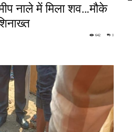
मीप नाले में मिला शव…मौके
शिनाख्त
642
0