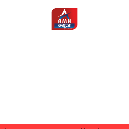
AMH
News