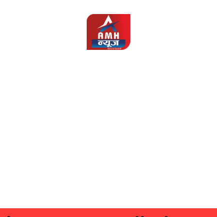
AMH
News