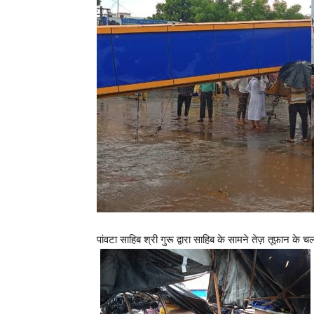
पांवटा साहिब श्री गुरू द्वारा साहिब के सामने तेज़ तूफ़ान