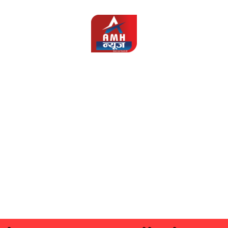
AMH
News